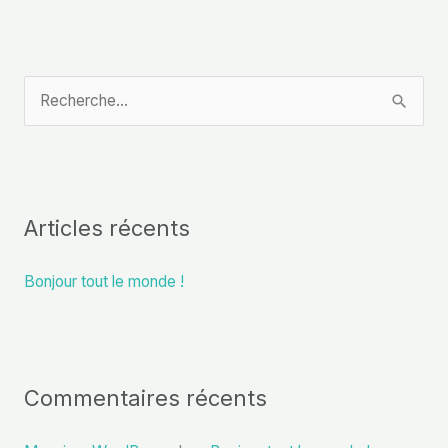
R
e
c
h
Articles récents
e
r
Bonjour tout le monde !
c
h
e
r
Commentaires récents
: