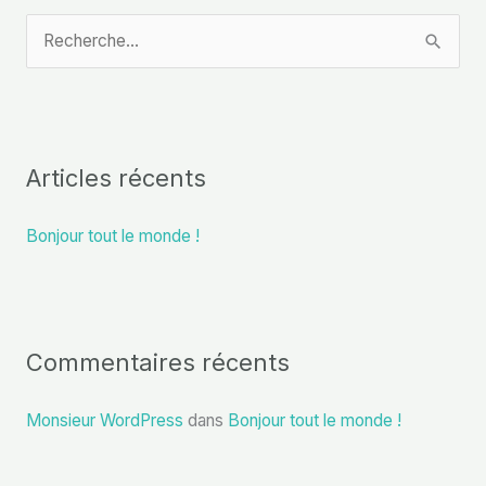
R
e
c
h
Articles récents
e
r
Bonjour tout le monde !
c
h
e
r
Commentaires récents
:
Monsieur WordPress
dans
Bonjour tout le monde !