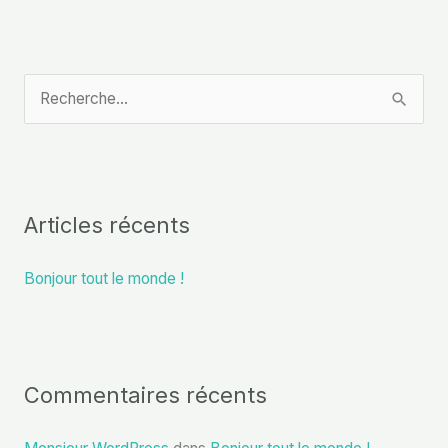
R
e
c
h
Articles récents
e
r
Bonjour tout le monde !
c
h
e
r
Commentaires récents
: