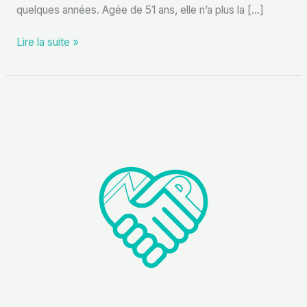
quelques années. Agée de 51 ans, elle n’a plus la […]
Lire la suite »
Visite
d’un
patient
à
Nice