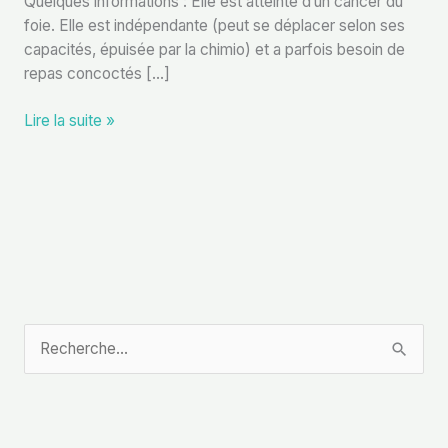
Quelques informations : Elle est atteinte d’un cancer du
foie. Elle est indépendante (peut se déplacer selon ses
capacités, épuisée par la chimio) et a parfois besoin de
repas concoctés […]
Lire la suite »
R
e
c
h