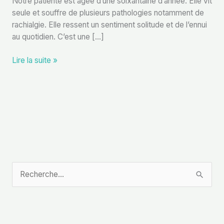
Notre patiente est âgée d’une soixantaine d’année. Elle vit
seule et souffre de plusieurs pathologies notamment de
rachialgie. Elle ressent un sentiment solitude et de l’ennui
au quotidien. C’est une […]
Lire la suite »
R
e
c
h