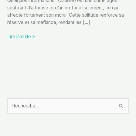
Quelques informations : Claudine est une dame âgée
souffrant d’arthrose et d’un profond isolement, ce qui
affecte fortement son moral. Cette solitude renforce sa
réserve et sa méfiance, rendant les […]
Lire la suite »
R
e
c
h