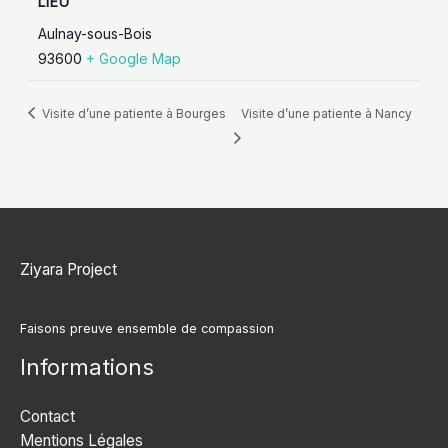
LIEU
Aulnay-sous-Bois
93600
+ Google Map
Visite d’une patiente à Bourges
Visite d’une patiente à Nancy
Ziyara Project
Faisons preuve ensemble de compassion
Informations
Contact
Mentions Légales