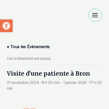
Aller
au
contenu
Ouvrir la barre d’outils
« Tous les Évènements
Cet évènement est passé.
Visite d’une patiente à Bron
21 novembre 2024 -8 h 00 min
-
1 janvier 2026 -17 h 00
min