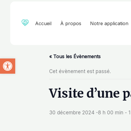
Aller
au
contenu
Accueil
À propos
Notre application
« Tous les Évènements
Ouvrir la barre d’outils
Cet évènement est passé.
Visite d’une 
30 décembre 2024 -8 h 00 min
-
1