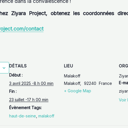
férence dans la convalescence !
hez Ziyara Project, obtenez les coordonnées direc
roject.com/contact
DÉTAILS
LIEU
ORG
Début :
Malakoff
Ziya
E-ma
3 avril 2025 -8 h 00 min
Malakoff
,
92240
France
+ Google Map
ziya
Fin :
23 juillet -17 h 00 min
Voir 
Évènement Tags:
haut-de-seine
,
malakoff