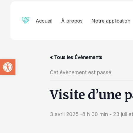
Aller
au
contenu
Accueil
À propos
Notre application
« Tous les Évènements
Ouvrir la barre d’outils
Cet évènement est passé.
Visite d’une 
3 avril 2025 -8 h 00 min
-
23 juill