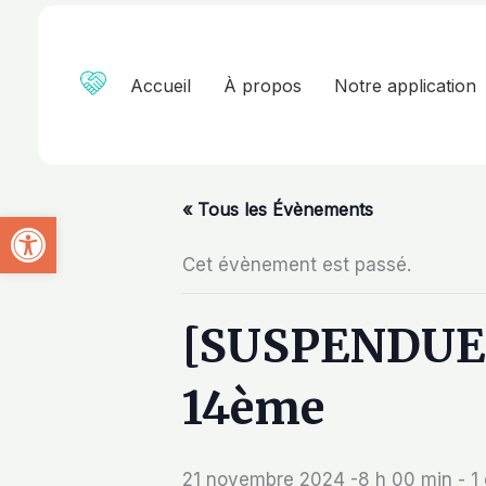
Aller
au
contenu
Accueil
À propos
Notre application
« Tous les Évènements
Ouvrir la barre d’outils
Cet évènement est passé.
[SUSPENDUE] V
14ème
21 novembre 2024 -8 h 00 min
-
1