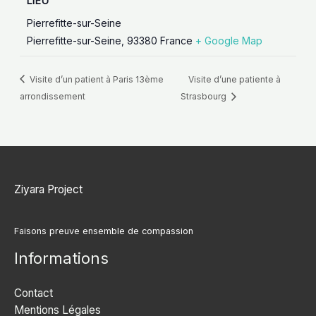
LIEU
Pierrefitte-sur-Seine
Pierrefitte-sur-Seine
,
93380
France
+ Google Map
Visite d’un patient à Paris 13ème
Visite d’une patiente à
arrondissement
Strasbourg
Ziyara Project
Faisons preuve ensemble de compassion
Informations
Contact
Mentions Légales