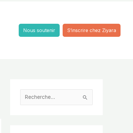
Nous soutenir
S’inscrire chez Ziyara
R
e
c
h