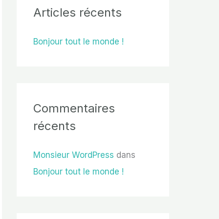
e
Articles récents
r
Bonjour tout le monde !
c
h
e
r
Commentaires
récents
:
Monsieur WordPress
dans
Bonjour tout le monde !