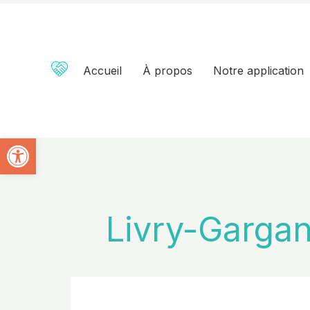
Aller
au
contenu
Accueil
À propos
Notre application
Ouvrir la barre d’outils
Livry-Garga