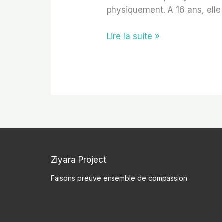
physiquement. A 16 ans, elle
Lire la suite »
Ziyara Project
Faisons preuve ensemble de compassion