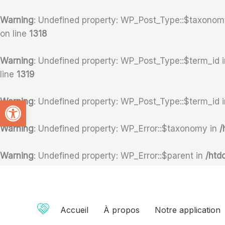
Aller
au
Warning
: Undefined property: WP_Post_Type::$taxonom
contenu
on line
1318
Warning
: Undefined property: WP_Post_Type::$term_id 
line
1319
Ouvrir la barre d’outils
Warning
: Undefined property: WP_Post_Type::$term_id 
Warning
: Undefined property: WP_Error::$taxonomy in
/
Warning
: Undefined property: WP_Error::$parent in
/htd
Accueil
À propos
Notre application