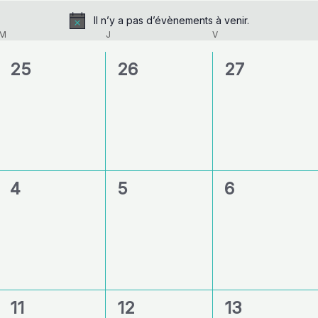
Il n’y a pas d’évènements à venir.
Notice
M
J
V
0
0
0
25
26
27
évènement,
évènement,
évènement
0
0
0
4
5
6
évènement,
évènement,
évènement
0
0
0
11
12
13