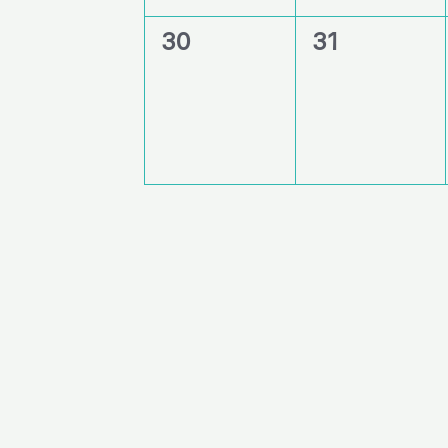
0
0
30
31
évènement,
évènement,