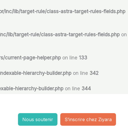
inc/lib/target-rule/class-astra-target-rules-fields.php
c/lib/target-rule/class-astra-target-rules-fields.php
on
s/current-page-helper.php
on line
133
ndexable-hierarchy-builder.php
on line
342
xable-hierarchy-builder.php
on line
344
Nous soutenir
S’inscrire chez Ziyara