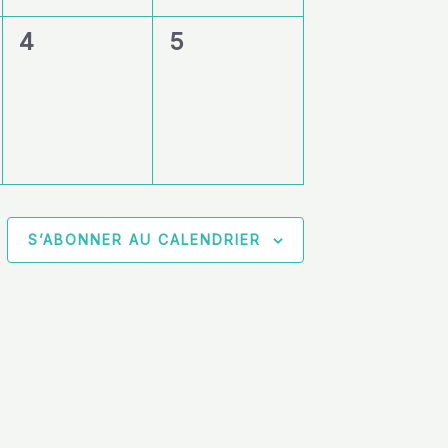
0
0
4
5
,
évènement,
évènement,
S’ABONNER AU CALENDRIER